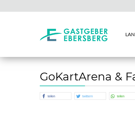
LAN
GoKartArena & F
teilen
twittern
teilen