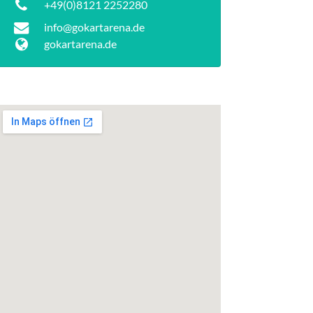
+49(0)8121 2252280
info@gokartarena.de
gokartarena.de