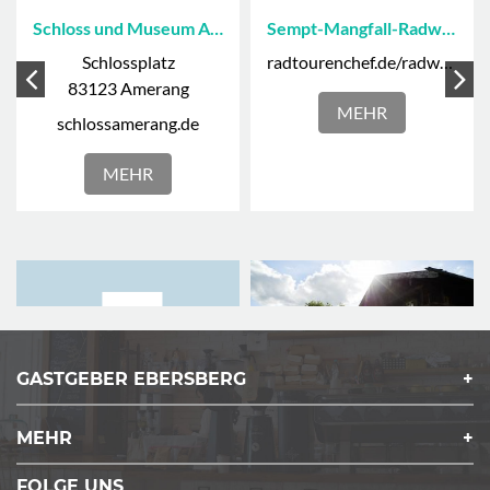
Schloss und Museum Amerang
Sempt-Mangfall-Radweg
Schlossplatz
radtourenchef.de/radwege/sempt-mangfall-radweg
83123 Amerang
MEHR
schlossamerang.de
MEHR
GASTGEBER EBERSBERG
MEHR
Wasserburg mit Altstadt
Museum Wald u. Umwelt
Marienplatz
Ludwigshöhe 2
FOLGE UNS