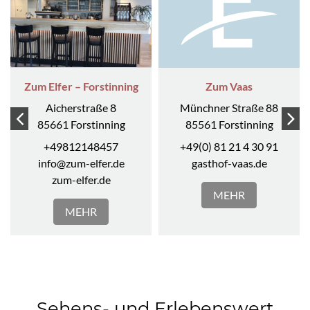
Zum Vaas
Hofkücherl
Münchner Straße 88
Sonnengasse 14a
85561 Forstinning
85661 Forstinning
+49(0) 81 21 4 30 91
+49(0) 8121-49 499
gasthof-vaas.de
hofkuecherl.de
Zum Elfer – Forstinning
Zum Vaas
Aicherstraße 8
Münchner Straße 88
MEHR
MEHR
85661 Forstinning
85561 Forstinning
+49812148457
+49(0) 81 21 4 30 91
info@zum-elfer.de
gasthof-vaas.de
zum-elfer.de
MEHR
MEHR
Hotel-Gasthof Eberherr
Ebersberger Strasse 9- 9b
Sehens- und Erlebenswert