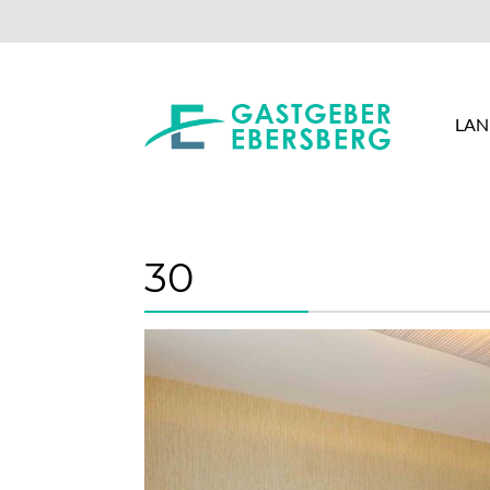
LAN
30