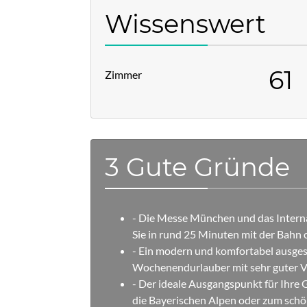
Wissenswert
61
Zimmer
3 Gute Gründe
- Die Messe München und das Intern
Sie in rund 25 Minuten mit der Bahn
- Ein modern und komfortabel ausges
Wochenendurlauber mit sehr guter V
- Der ideale Ausgangspunkt für Ihre G
die Bayerischen Alpen oder zum schö