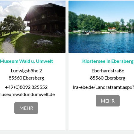
Museum Wald u. Umwelt
Klostersee in Ebersberg
Ludwigshöhe 2
Eberhardstraße
85560 Ebersberg
85560 Ebersberg
+49 (0)8092 825552
museumwaldundumwelt.de
MEHR
MEHR