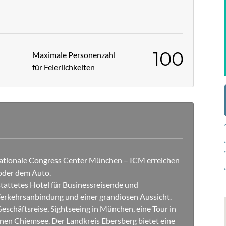
100
Maximale Personenzahl
für Feierlichkeiten
ationale Congress Center München – ICM erreichen
 oder dem Auto.
tattetes Hotel für Businessreisende und
erkehrsanbindung und einer grandiosen Aussicht.
eschäftsreise, Sightseeing in München, eine Tour in
nen Chiemsee. Der Landkreis Ebersberg bietet eine