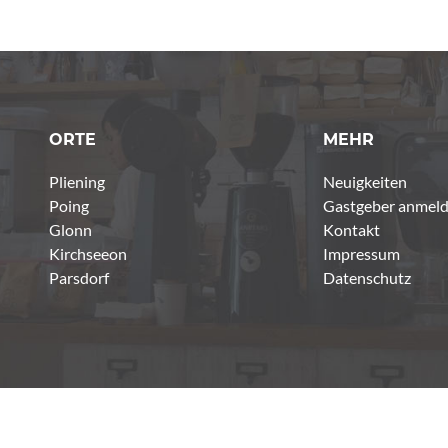
ORTE
MEHR
Pliening
Neuigkeiten
Poing
Gastgeber anmel
Glonn
Kontakt
Kirchseeon
Impressum
Parsdorf
Datenschutz
Copyrights © 2026 Gastgeber Ebersberg. All Rights reserved.